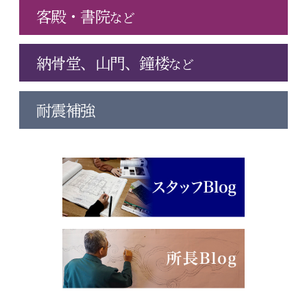
客殿・書院
など
納骨堂、山門、鐘楼
など
耐震補強