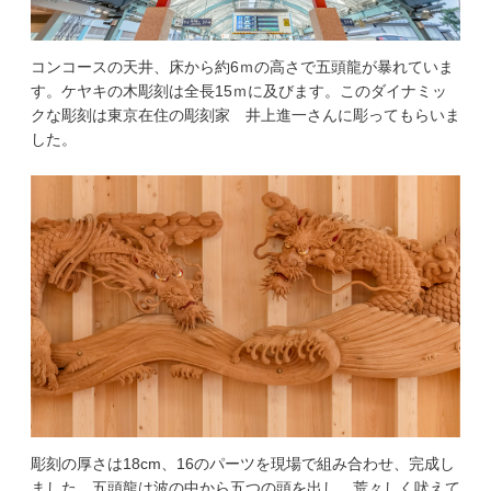
コンコースの天井、床から約6ｍの高さで五頭龍が暴れていま
す。ケヤキの木彫刻は全長15ｍに及びます。このダイナミッ
クな彫刻は東京在住の彫刻家 井上進一さんに彫ってもらいま
した。
彫刻の厚さは18cm、16のパーツを現場で組み合わせ、完成し
ました。五頭龍は波の中から五つの頭を出し、荒々しく吠えて