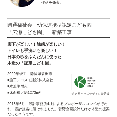
作品を発表。
圓通福祉会 幼保連携型認定こども園
「広瀬こども園」 新築工事
廊下が楽しい！触感が楽しい！
トイレも手洗いも楽しい！
日本の杉をふんだんに使った
木造の「認定こども園」
2020年竣工 静岡県磐田市
■施工／コスモ建設株式会社
■木造準耐火
■床面積／約1273m²
第14回キッズデザイン賞受賞
2018年6月、設計事務所4社によるプロポーザルコンペが行わ
れ、設計担当に選ばれました。菅野企画設計だけが木造の提案
だったそうです。