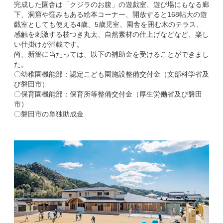
完成した園舎は「クジラのお腹」の遊戯室、遊び場にもなる廊
下、洞窟や窪みもある絵本コーナー、開放すると168帖大の遊
戯室としても使える4歳、5歳児室、園舎を囲む木のテラス、
感触を刺激する枝つき丸太、自然素材の仕上げなどなど、楽し
い仕掛けが満載です。
尚、新築に当たっては、以下の補助金を受けることができまし
た。
〇幼稚園機能部：認定こども園施設整備交付金（文部科学省及
び磐田市）
〇保育園機能部：保育所等整備交付金（厚生労働省及び磐田
市）
〇磐田市の単独助成金