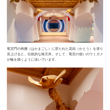
竜宮門の袴腰（はかまごし）に穿たれた花頭（かとう）を潜り
見上げると、伝統的な格天井。そして、竜宮の使いのウミガメ
が輪を描くように泳いでいます。