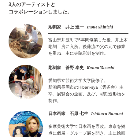
3人のアーティストと
コラボレーションしました。
彫刻家 井上 進一
Inoue Shinichi
富山県井波町で5年間修業した後、井上木
彫刻工房に入所。後藤流の父の元で修業
を重ね、主に寺院彫刻を制作。
彫刻家 菅野 泰史
Kanno Yasushi
愛知県立芸術大学大学院修了。
新潟県長岡市のHibari-sya〈雲雀舎〉主
宰。展覧会の企画、及び、彫刻造形物を
制作。
日本画家 石原 七生
Ishihara Nanami
多摩美術大学で日本画を専攻。東京を拠
点に個展・グループ展を開き、主に絵画