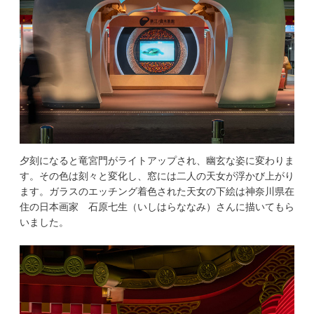
夕刻になると竜宮門がライトアップされ、幽玄な姿に変わりま
す。その色は刻々と変化し、窓には二人の天女が浮かび上がり
ます。ガラスのエッチング着色された天女の下絵は神奈川県在
住の日本画家 石原七生（いしはらななみ）さんに描いてもら
いました。