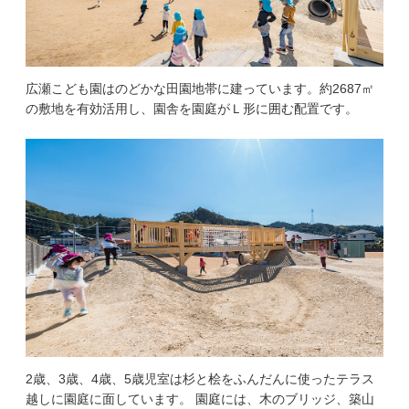
広瀬こども園はのどかな田園地帯に建っています。約2687㎡
の敷地を有効活用し、園舎を園庭がＬ形に囲む配置です。
2歳、3歳、4歳、5歳児室は杉と桧をふんだんに使ったテラス
越しに園庭に面しています。 園庭には、木のブリッジ、築山