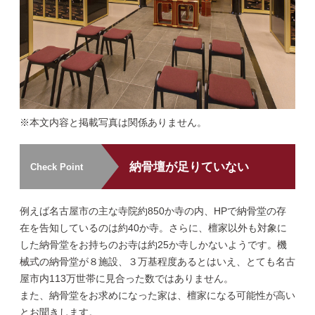
※本文内容と掲載写真は関係ありません。
納骨壇が足りていない
Check Point
例えば名古屋市の主な寺院約850か寺の内、HPで納骨堂の存
在を告知しているのは約40か寺。さらに、檀家以外も対象に
した納骨堂をお持ちのお寺は約25か寺しかないようです。機
械式の納骨堂が８施設、３万基程度あるとはいえ、とても名古
屋市内113万世帯に見合った数ではありません。
また、納骨堂をお求めになった家は、檀家になる可能性が高い
とお聞きします。