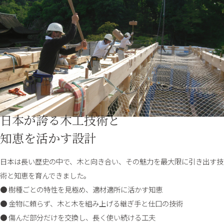
日本が誇る木工技術と
知恵を活かす設計
日本は長い歴史の中で、木と向き合い、その魅力を最大限に引き出す技
術と知恵を育んできました。
● 樹種ごとの特性を見極め、適材適所に活かす知恵
● 金物に頼らず、木と木を組み上げる継ぎ手と仕口の技術
● 傷んだ部分だけを交換し、長く使い続ける工夫