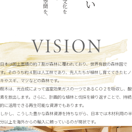
日本は国土面積の約７割が森林に覆われており、世界有数の森林国で
す。そのうち約４割は人工林であり、先人たちが植林し育ててきたヒノ
キやスギ、マツなどの森林です。
樹木は、光合成によって温室効果ガスの一つであるＣＯ２を吸収し、酸
素を放出します。さらに、計画的な植林と伐採を繰り返すことで、持続
的に活用できる再生可能な資源でもあります。
しかし、こうした豊かな森林資源を持ちながら、日本では木材利用の半
分以上を海外からの輸入に頼っているのが現状です。