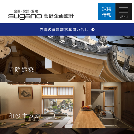
MENU
寺院建築
和のすみか