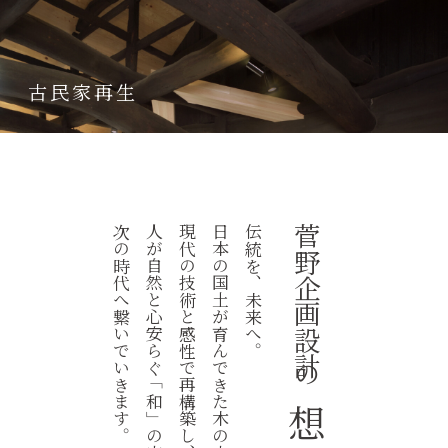
古民家再生
次の時代へ繋いでいきます。
人が自然と心安らぐ「和」の空間を、
現代の技術と感性で再構築し、
日本の国土が育んできた木の文化を
伝統を、未来へ。
菅野企画設計の
想い