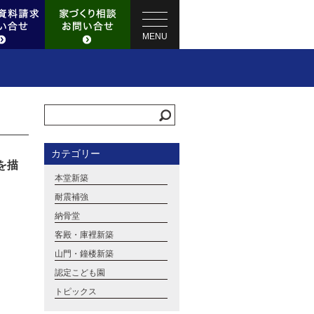
MENU
カテゴリー
を描
本堂新築
耐震補強
納骨堂
客殿・庫裡新築
山門・鐘楼新築
認定こども園
トピックス