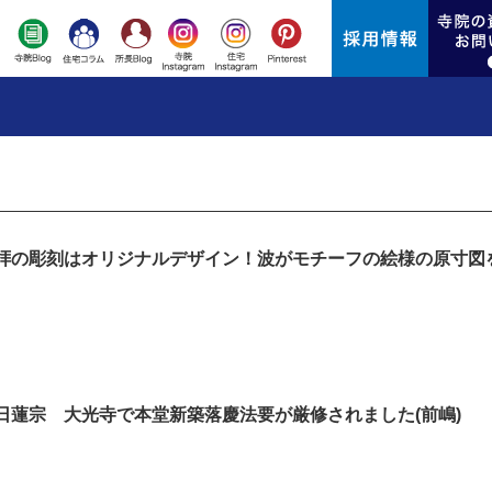
拝の彫刻はオリジナルデザイン！波がモチーフの絵様の原寸図
日蓮宗 大光寺で本堂新築落慶法要が厳修されました(前嶋)