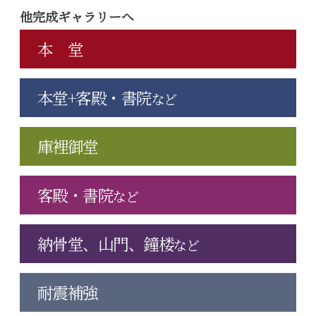
他完成ギャラリーへ
本 堂
本堂+客殿・書院
など
庫裡御堂
客殿・書院
など
納骨堂、山門、鐘楼
など
耐震補強