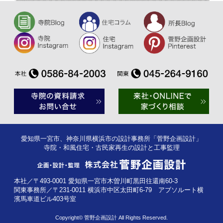
愛知県一宮市、神奈川県横浜市の設計事務所「菅野企画設計」
寺院・和風住宅・古民家再生の設計と工事監理
本社／〒493-0001 愛知県一宮市木曽川町黒田往還南60-3
関東事務所／〒231-0011 横浜市中区太田町6-79 アブソルート横
濱馬車道ビル403号室
Copyright© 菅野企画設計 All Rights Reserved.