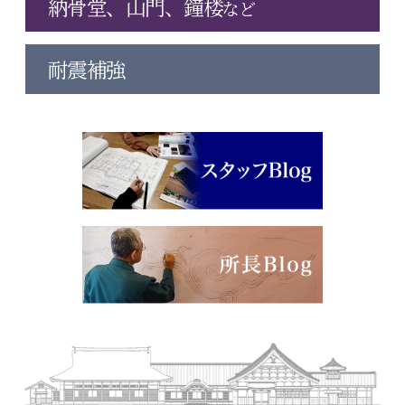
納骨堂、山門、鐘楼
など
耐震補強