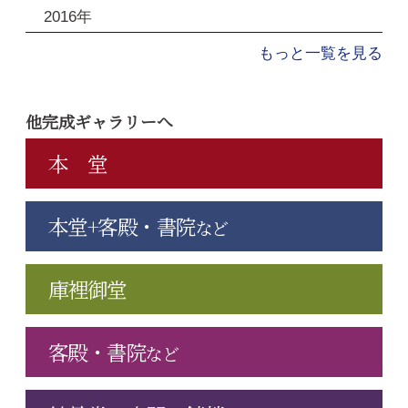
2016年
もっと一覧を見る
他完成ギャラリーへ
本 堂
本堂+客殿・書院
など
庫裡御堂
客殿・書院
など