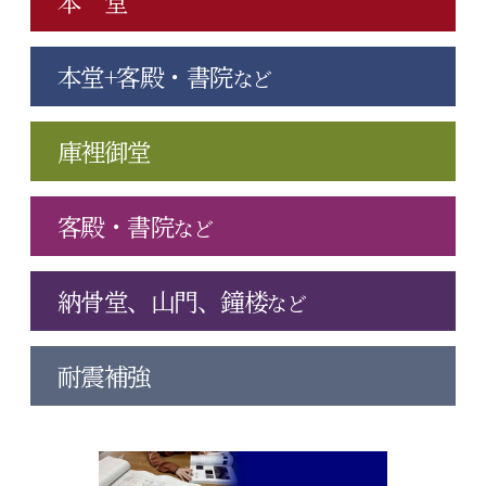
本 堂
本堂+客殿・書院
など
庫裡御堂
客殿・書院
など
納骨堂、山門、鐘楼
など
耐震補強