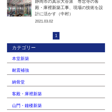
静岡市の真宗大谷派 専念寺の客
殿・庫裡新築工事、現場の技術を設
計に活かす（中村）
2021.03.02
1
カテゴリー
本堂新築
耐震補強
納骨堂
客殿・庫裡新築
山門・鐘楼新築