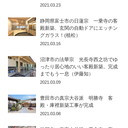
2021.03.23
静岡県富士市の日蓮宗 一乗寺の客
殿新築、玄関の自動ドアにエッチン
グガラス！(植松）
2021.03.16
沼津市の法華宗 光長寺西之坊でゆ
ったり居心地のいい客殿新築。完成
までもう一息（伊藤知）
2021.03.09
豊田市の真宗大谷派 明勝寺 客
殿・庫裡新築工事が完成
2021.03.08