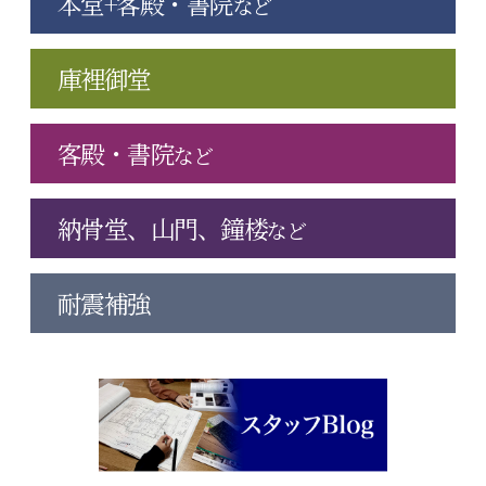
本堂+客殿・書院
など
庫裡御堂
客殿・書院
など
納骨堂、山門、鐘楼
など
耐震補強