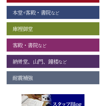
本堂+客殿・書院
など
庫裡御堂
客殿・書院
など
納骨堂、山門、鐘楼
など
耐震補強