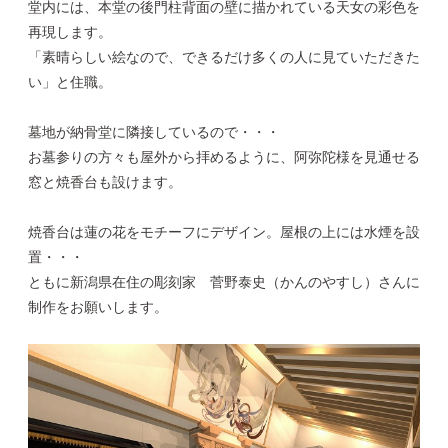
堂内には、本堂の後門柱背面の壁に描かれている天女の彩色を
再現します。
「素晴らしい絵なので、できるだけ多くの人に見ていただきた
い」と住職。
墓地が納骨堂に隣接しているので・・・
お墓参りの方々も屋外から拝めるように、阿弥陀様を見通せる
窓と焼香台も設けます。
焼香台は蓮の花をモチーフにデザイン。屋根の上には水煙を設
置・・・
ともに新潟県在住の彫刻家 菅野泰史（かんのやすし）さんに
制作をお願いします。