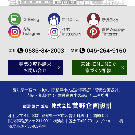
愛知県一宮市、神奈川県横浜市の設計事務所「菅野企画設計」
寺院・和風住宅・古民家再生の設計と工事監理
本社／〒493-0001 愛知県一宮市木曽川町黒田往還南60-3
関東事務所／〒231-0011 横浜市中区太田町6-79 アブソルート横
濱馬車道ビル403号室