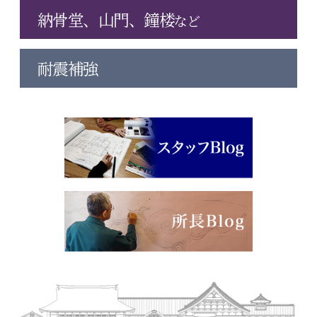
納骨堂、山門、鐘楼
など
耐震補強