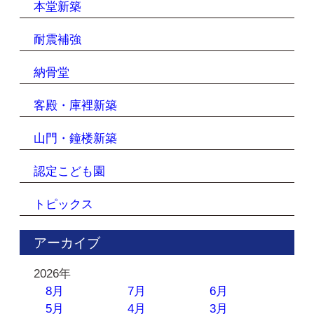
本堂新築
耐震補強
納骨堂
客殿・庫裡新築
山門・鐘楼新築
認定こども園
トピックス
アーカイブ
2026年
8月
7月
6月
5月
4月
3月