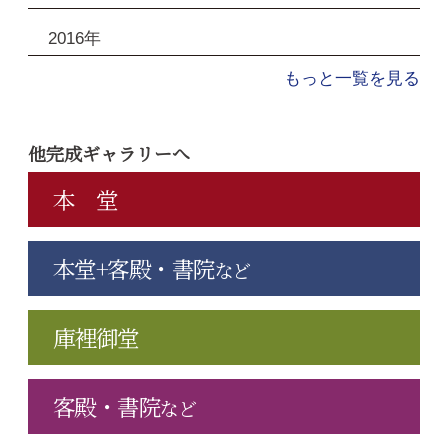
2016年
もっと一覧を見る
他完成ギャラリーへ
本 堂
本堂+客殿・書院
など
庫裡御堂
客殿・書院
など