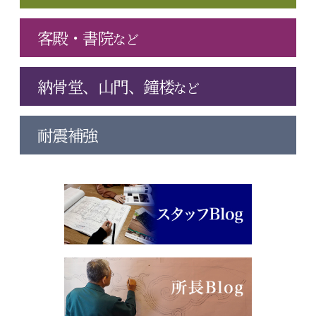
客殿・書院
など
納骨堂、山門、鐘楼
など
耐震補強