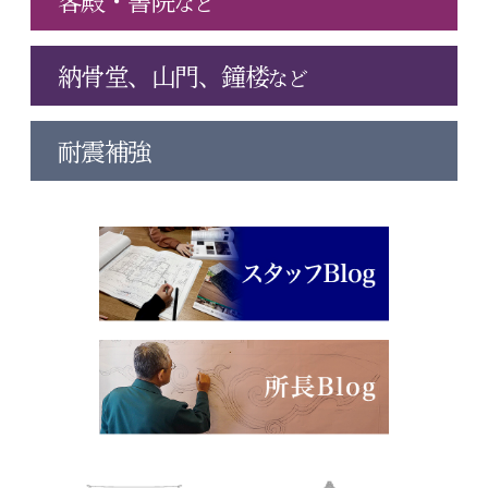
客殿・書院
など
納骨堂、山門、鐘楼
など
耐震補強