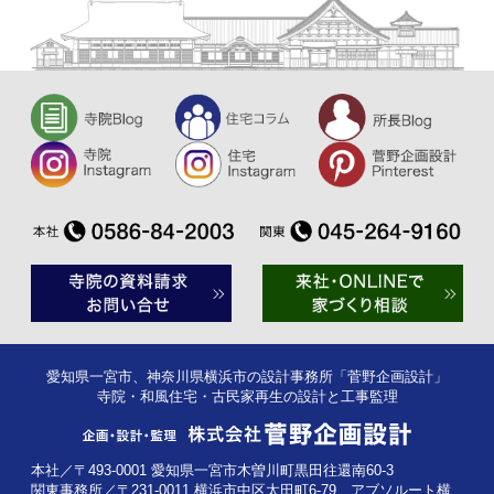
愛知県一宮市、神奈川県横浜市の設計事務所「菅野企画設計」
寺院・和風住宅・古民家再生の設計と工事監理
本社／〒493-0001 愛知県一宮市木曽川町黒田往還南60-3
関東事務所／〒231-0011 横浜市中区太田町6-79 アブソルート横