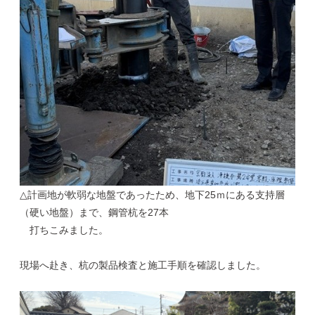
△計画地が軟弱な地盤であったため、地下25ｍにある支持層
（硬い地盤）まで、鋼管杭を27本
打ちこみました。
現場へ赴き、杭の製品検査と施工手順を確認しました。