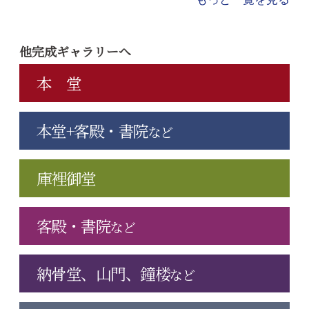
他完成ギャラリーへ
本 堂
本堂+客殿・書院
など
庫裡御堂
客殿・書院
など
納骨堂、山門、鐘楼
など