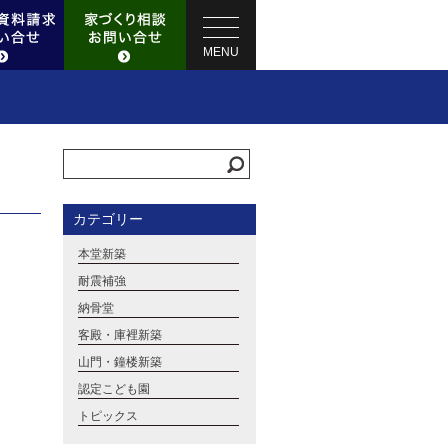
MENU
カテゴリー
本堂新築
耐震補強
納骨堂
客殿・庫裡新築
山門・鐘楼新築
認定こども園
トピックス