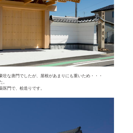
豪壮な唐門でしたが、屋根があまりにも重いため・・・
た。
薬医門で、桧造りです。