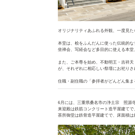
オリジナリティあふれる外観、一度見た
本堂は、桧をふんだんに使った伝統的な
坐禅会、写経会など多目的に使える本堂
また、ご本尊を始め、不動明王・吉祥天
が、それぞれに相応しい祭壇にお祀りさ
住職・副住職の「参拝者がどんどん集ま
6月には、三重県桑名市の浄土宗 照源
来迎殿は鉄筋コンクリート造平屋建てで、
茶所御堂は鉄骨造平屋建てで、床面積は約