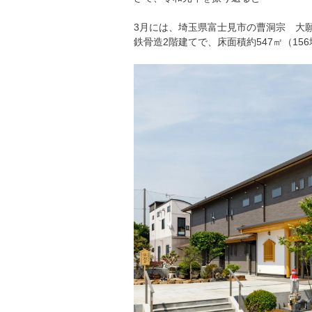
3月には、埼玉県富士見市の曹洞宗 大
鉄骨造2階建てで、床面積約547㎡（1