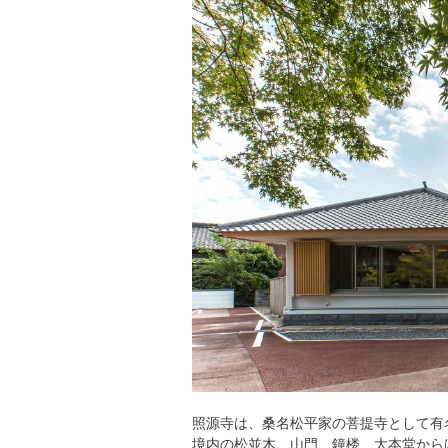
照源寺は、桑名松平家の菩提寺として有
境内の松並木、山門、鐘楼、大本堂から