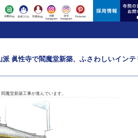
山派 眞性寺で閻魔堂新築、ふさわしいインテ
 閻魔堂新築工事が進んでいます。