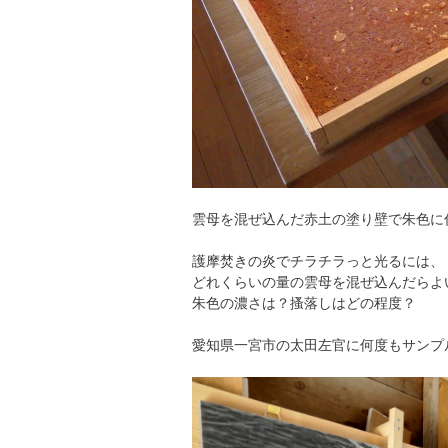
雲母を混ぜ込んだ赤土の塗り壁で朱色に
護摩焚きの炎でチラチラっと光るには、
どれくらいの量の雲母を混ぜ込んだらよ
朱色の濃さは？搔落しはどの程度？
愛知県一宮市の太田左官に何度もサンプ