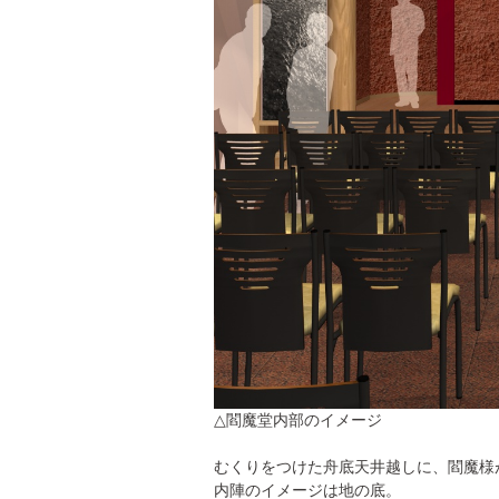
△閻魔堂内部のイメージ
むくりをつけた舟底天井越しに、閻魔様
内陣のイメージは地の底。