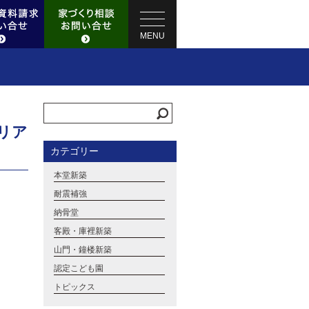
MENU
リア
カテゴリー
本堂新築
耐震補強
納骨堂
客殿・庫裡新築
山門・鐘楼新築
認定こども園
トピックス