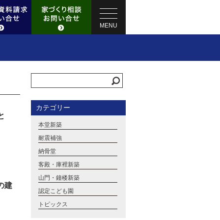
MENU
カテゴリー
と
本堂新築
耐震補強
納骨堂
客殿・庫裡新築
山門・鐘楼新築
の建
認定こども園
トピックス