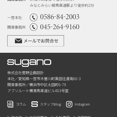
みなとみらい線馬車道駅より徒歩約2分
一宮本社
関東事務所
株式会社菅野企画設計
本社／愛知県一宮市木曽川町黒田往還南60-3
関東事務所／横浜市中区太田町6-79
アブソルート横濱馬車道ビル403号室
コラム
スタッフBlog
Instagram