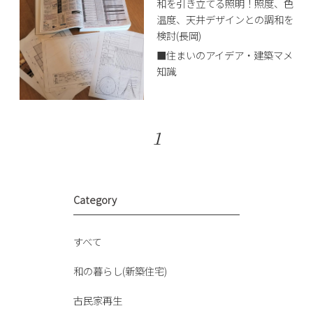
和を引き立てる照明！照度、色
温度、天井デザインとの調和を
検討(長岡)
■住まいのアイデア・建築マメ
知識
1
Category
すべて
和の暮らし(新築住宅)
古民家再生