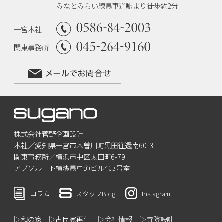
みなとみらい線馬車道駅より徒歩約2分
一宮本社
関東事務所
株式会社菅野企画設計
本社／愛知県一宮市木曽川町黒田往還南60-3
関東事務所／横浜市中区太田町6-79
アブソルート横濱馬車道ビル403号室
コラム
スタッフBlog
Instagram
▷和の家
▷古民家再生
▷会社情報
▷寺院設計