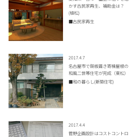
かす古民家再生、補助金は？
(植松)
■古民家再生
2017.4.7
名古屋市で銅板葺き寄棟屋根の
和風二世帯住宅が完成（東松）
■和の暮らし(新築住宅)
2017.4.4
菅野企画設計はコストコントロ