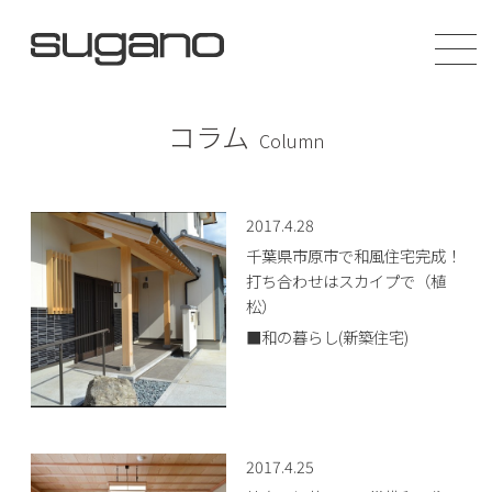
コラム
Column
2017.4.28
千葉県市原市で和風住宅完成！
打ち合わせはスカイプで（植
松）
■和の暮らし(新築住宅)
2017.4.25