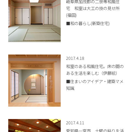
岐阜県加茂郡の二世帯和風住
宅 和室は大工の技の見せ所
(福田)
■和の暮らし(新築住宅)
2017.4.18
和室のある和風住宅。床の間の
ある生活を楽しむ（伊藤絵）
■住まいのアイデア・建築マメ
知識
2017.4.11
愛知県一宮市 土壁の粘りを活