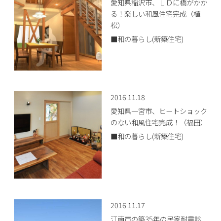
愛知県稲沢市、ＬＤに橋がかか
る！楽しい和風住宅完成（植
松）
■和の暮らし(新築住宅)
2016.11.18
愛知県一宮市、ヒートショック
のない和風住宅完成！（福田）
■和の暮らし(新築住宅)
2016.11.17
江南市の築35年の民家耐震診