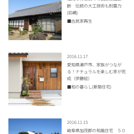
断 伝統の大工技術も耐震力
(前嶋)
■古民家再生
2016.11.17
愛知県瀬戸市、家族がつなが
る！ナチュラルを楽しむ家が完
成（伊藤絵）
■和の暮らし(新築住宅)
2016.11.15
岐阜県加茂郡の和風住宅 ５０