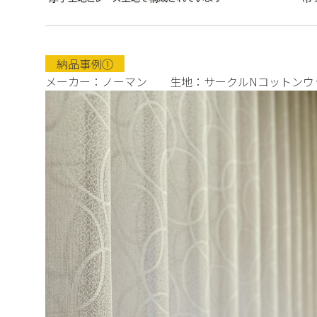
納品事例①
メーカー：ノーマン 生地：サークルNコットンウ