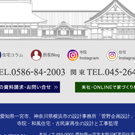
寺院
住宅
住宅コラム
所長Blog
Instagram
Instagr
愛知県一宮市、神奈川県横浜市の設計事務所「菅野企画設計」
寺院・和風住宅・古民家再生の設計と工事監理
本社／〒493-0001 愛知県一宮市木曽川町黒田往還南