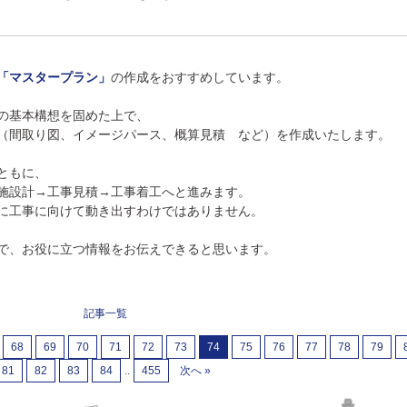
「マスタープラン」
の作成をおすすめしています。
の基本構想を固めた上で、
（間取り図、イメージパース、概算見積 など）を作成いたします。
ともに、
施設計→工事見積→工事着工へと進みます。
に工事に向けて動き出すわけではありません。
で、お役に立つ情報をお伝えできると思います。
記事一覧
68
69
70
71
72
73
74
75
76
77
78
79
81
82
83
84
..
455
次へ »