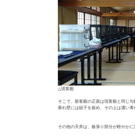
△現客殿
そこで、新客殿の正面は現客殿と同じ勾
垂れ壁には組子を嵌め、その上は濃い青
その他の天井は、板張り部分が軽やかに