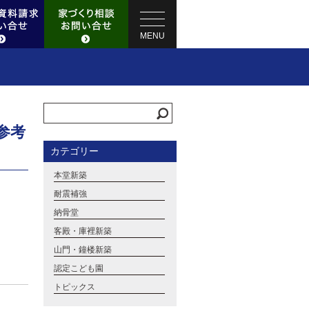
MENU
参考
カテゴリー
本堂新築
耐震補強
納骨堂
客殿・庫裡新築
山門・鐘楼新築
認定こども園
トピックス