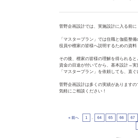
菅野企画設計では、実施設計に入る前に
「マスタープラン」では住職と伽藍整備
役員や檀家の皆様へ説明するための資料
その後、檀家の皆様の理解を得られると
資金の目途が付いてから、基本設計→実
「マスタープラン」を依頼しても、直ぐ
菅野企画設計は多くの実績がありますの
気軽にご相談ください！
« 前へ
1
..
64
65
66
67