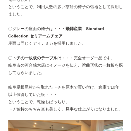
ということで、利用人数の多い茶所の椅子の張地として採用し
ました。
〇グレーの座面の椅子は・・・
飛騨産業 Standard
Collection セミアームチェア
座面は同じくディナミカを採用しました。
〇
トチの一枚板のテーブル
は・・・完全オーダー品です。
岐阜市の河合銘木店にイメージを伝え、湾曲形状の一枚板を探
してもらいました。
岐阜県根尾村から取れたトチを原木で買い付け、倉庫で10年
以上保管していた板・・・
ということで、乾燥もばっちり。
トチ独特のちぢみ杢も美しく、見事な仕上がりになりました。