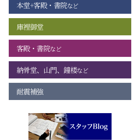
本堂+客殿・書院
など
庫裡御堂
客殿・書院
など
納骨堂、山門、鐘楼
など
耐震補強