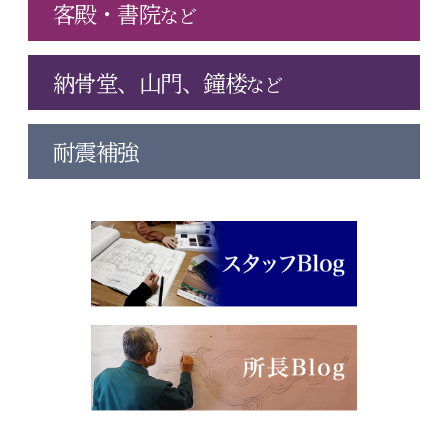
客殿・書院
など
納骨堂、山門、鐘楼
など
耐震補強