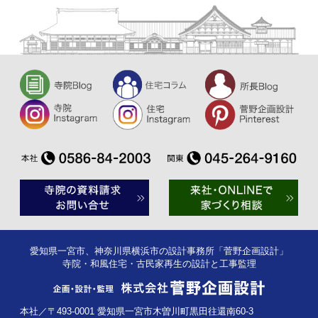
愛知県一宮市、神奈川県横浜市の設計事務所「菅野企画設計」
寺院・和風住宅・古民家再生の設計と工事監理
本社／〒493-0001 愛知県一宮市木曽川町黒田往還南60-3