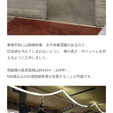
東側手前には動物供養、水子供養霊園があるので…
圧迫感を与えてしまわないように、棟の高さ・ボリュームを抑
えるように工夫しました。
増築棟の延床面積は約410㎡（124坪）。
500基以上の仏壇型納骨壇を安置することが可能です。