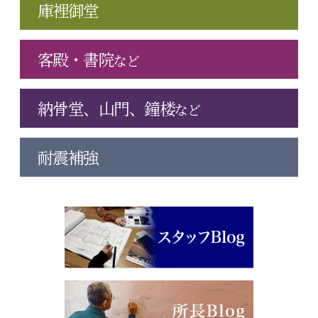
庫裡御堂
客殿・書院
など
納骨堂、山門、鐘楼
など
耐震補強