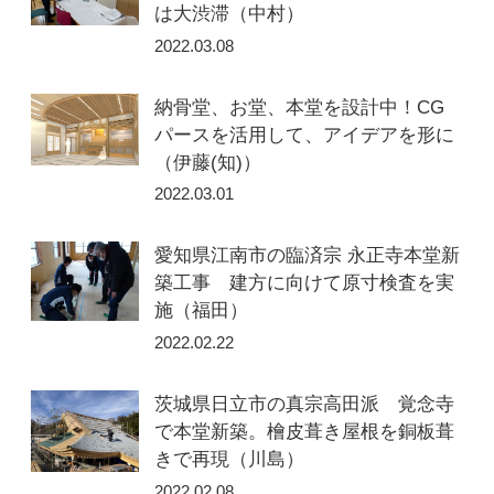
は大渋滞（中村）
2022.03.08
納骨堂、お堂、本堂を設計中！CG
パースを活用して、アイデアを形に
（伊藤(知)）
2022.03.01
愛知県江南市の臨済宗 永正寺本堂新
築工事 建方に向けて原寸検査を実
施（福田）
2022.02.22
茨城県日立市の真宗高田派 覚念寺
で本堂新築。檜皮葺き屋根を銅板葺
きで再現（川島）
2022.02.08