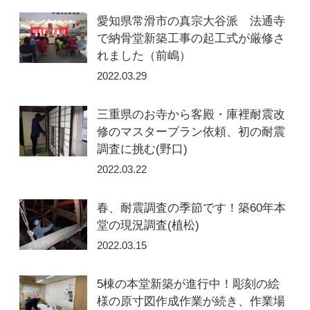
愛知県常滑市の真宗大谷派 法通寺
で納骨堂新築工事の起工式が厳修さ
れました（前嶋）
2022.03.29
三重県のお寺から客殿・庫裡耐震改
修のマスタープラン依頼、初の耐震
調査に挑む(野口)
2022.03.22
春、耐震調査の季節です！築60年本
堂の現況調査(植松)
2022.03.15
5棟の本堂新築が進行中！彫刻の絵
様の原寸図作成作業が続き、作業場