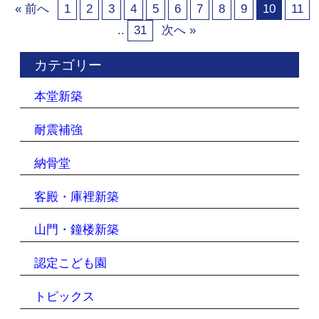
« 前へ
1
2
3
4
5
6
7
8
9
10
11
..
31
次へ »
カテゴリー
本堂新築
耐震補強
納骨堂
客殿・庫裡新築
山門・鐘楼新築
認定こども園
トピックス