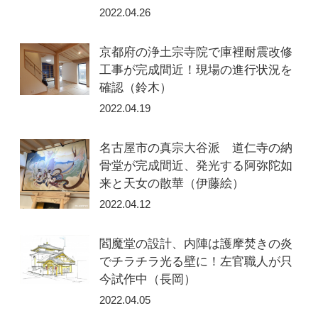
2022.04.26
京都府の浄土宗寺院で庫裡耐震改修
工事が完成間近！現場の進行状況を
確認（鈴木）
2022.04.19
名古屋市の真宗大谷派 道仁寺の納
骨堂が完成間近、発光する阿弥陀如
来と天女の散華（伊藤絵）
2022.04.12
閻魔堂の設計、内陣は護摩焚きの炎
でチラチラ光る壁に！左官職人が只
今試作中（長岡）
2022.04.05