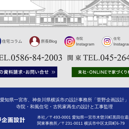
寺院
住宅
住宅コラム
所長Blog
Instagram
Instagr
愛知県一宮市、神奈川県横浜市の設計事務所「菅野企画設計」
寺院・和風住宅・古民家再生の設計と工事監理
本社／〒493-0001 愛知県一宮市木曽川町黒田往還南
関東事務所／〒231-0011 横浜市中区太田町6-7