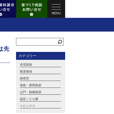
MENU
は先
カテゴリー
本堂新築
耐震補強
納骨堂
客殿・庫裡新築
山門・鐘楼新築
認定こども園
トピックス