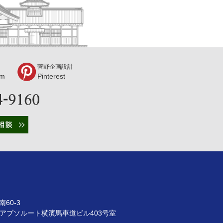
菅野企画設計
am
Pinterest
60-3
9 アブソルート横濱馬車道ビル403号室