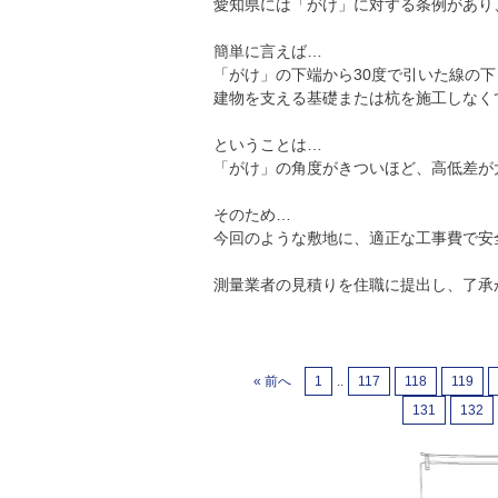
愛知県には「がけ」に対する条例があり
簡単に言えば…
「がけ」の下端から30度で引いた線の下
建物を支える基礎または杭を施工しなく
ということは…
「がけ」の角度がきついほど、高低差が
そのため…
今回のような敷地に、適正な工事費で安
測量業者の見積りを住職に提出し、了承
« 前へ
1
..
117
118
119
131
132