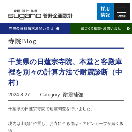
MENU
千葉県の日蓮宗寺院、本堂と客殿庫
裡を別々の計算方法で耐震診断（中
村）
2024.8.27
Category: 耐震補強
千葉県の日蓮宗寺院で耐震調査を行いました。
境内は山頂に位置し、お寺に至る道はヘアピンカーブが続く坂
道。