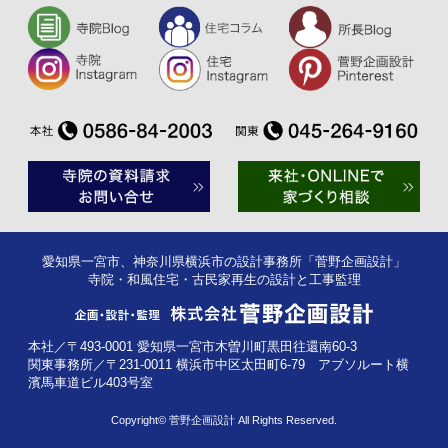
愛知県一宮市、神奈川県横浜市の設計事務所「菅野企画設計」
寺院・和風住宅・古民家再生の設計と工事監理
本社／〒493-0001 愛知県一宮市木曽川町黒田往還南60-3
関東事務所／〒231-0011 横浜市中区太田町6-79 アブソルート横
濱馬車道ビル403号室
Copyright© 菅野企画設計 All Rights Reserved.