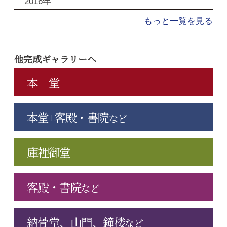
2016年
もっと一覧を見る
他完成ギャラリーへ
本 堂
本堂+客殿・書院
など
庫裡御堂
客殿・書院
など
納骨堂、山門、鐘楼
など