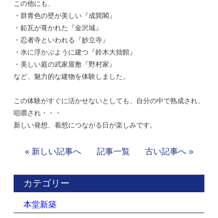
この他にも、
・群青色の壁が美しい『成巽閣』
・鉛瓦が葺かれた『金沢城』
・忍者寺といわれる『妙立寺』
・水に浮かぶように建つ『鈴木大拙館』
・美しい庭の武家屋敷『野村家』
など、魅力的な建物を体験しました。
この体験がすぐに活かせないとしても、自分の中で熟成され、
咀嚼され・・・
新しい発想、着想につながる日が楽しみです。
« 新しい記事へ
記事一覧
古い記事へ »
カテゴリー
本堂新築