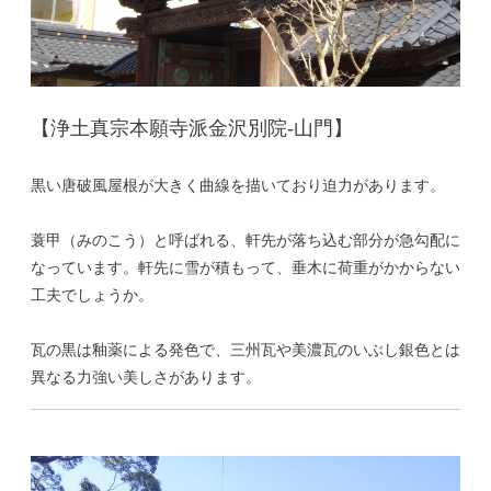
【浄土真宗本願寺派金沢別院-山門】
黒い唐破風屋根が大きく曲線を描いており迫力があります。
蓑甲（みのこう）と呼ばれる、軒先が落ち込む部分が急勾配に
なっています。軒先に雪が積もって、垂木に荷重がかからない
工夫でしょうか。
瓦の黒は釉薬による発色で、三州瓦や美濃瓦のいぶし銀色とは
異なる力強い美しさがあります。