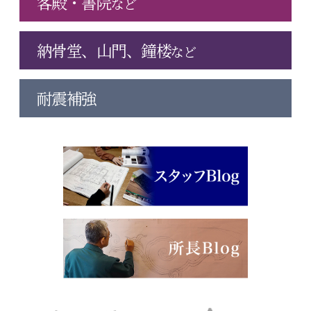
客殿・書院
など
納骨堂、山門、鐘楼
など
耐震補強