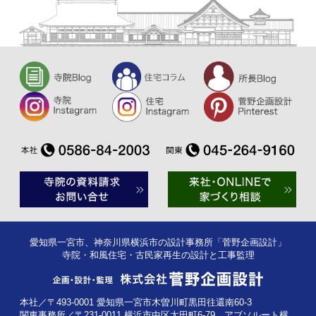
愛知県一宮市、神奈川県横浜市の設計事務所「菅野企画設計」
寺院・和風住宅・古民家再生の設計と工事監理
本社／〒493-0001 愛知県一宮市木曽川町黒田往還南60-3
関東事務所／〒231-0011 横浜市中区太田町6-79 アブソルート横