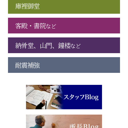
庫裡御堂
客殿・書院
など
納骨堂、山門、鐘楼
など
耐震補強