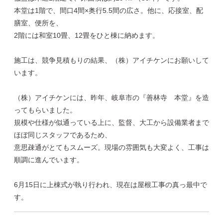
本堂は1階で、間口4間×奥行5.5間の広さ。他に、応接室、配
膳室、便所を、
2階には和室10畳、12畳をひと棟に納めます。
施工は、競争見積もりの結果、（株）アイチケンにお願いして
います。
（株）アイチケンには、昨年、岐阜市の『善林寺 本堂』を造
ってもらいました。
規模や仕様が似通っている上に、監督、大工から設備業者まで
ほぼ同じスタッフであるため、
意思疎通がとてもスムーズ。現場の雰囲気も大変よく、工事は
順調に進んでいます。
6月15日に上棟式が執り行われ、現在は屋根工事の真っ最中で
す。