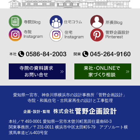
愛知県一宮市、神奈川県横浜市の設計事務所「菅野企画設計」
寺院・和風住宅・古民家再生の設計と工事監理
本社／〒493-0001 愛知県一宮市木曽川町黒田往還南60-3
関東事務所／〒231-0011 横浜市中区太田町6-79 アブソルート横
濱馬車道ビル403号室