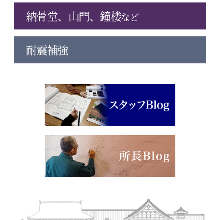
納骨堂、山門、鐘楼
など
耐震補強