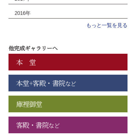
2016年
もっと一覧を見る
他完成ギャラリーへ
本 堂
本堂+客殿・書院
など
庫裡御堂
客殿・書院
など