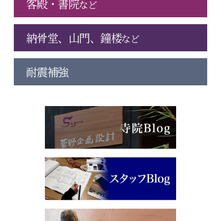
客殿・書院
など
納骨堂、山門、鐘楼
など
耐震補強