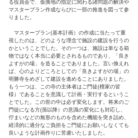
る役員会で、仮換地の指定に関わる諸問題の解決や
マスタープラン作成ならびに一部の推進を図って参
りました。
マスタープラン(基本計画）の作成に当たって重
視したのは、どのような理念で施設の建設を行うの
かということでした。その一つは、施設は単なる箱
物ではなく本当に必要とされるものであり、「良き
よすがの場」を造ることでありました。言い換えれ
ば、心のよりどころとしての「良きよすがの場」の
明勝寺をめざして建設を進めることにありました。
もう一つは、この寺の主体者はご門徒(檀家の皆
様）であることを意識して計画・実行するというこ
とでした。この世の中は必ず変化します。将来のご
門徒になる方(孫以降）の意識の変化にも対応し、
佇まいなどの無形のものを含めた機能を突き詰め、
経済的に過分なご負担をご門徒にお願いしなくても
良いような計画作りに苦慮いたしました。