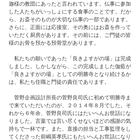
迦様の教団にあったと言われています。仏事に参加
した人たちがいっしょにする食事のことです。だか
ら、お斎そのものが大切な仏事の一部であります。
さらに、正面には応接室、その奥にはお斎を作って
いただく厨房があります。その前には、ご門徒の皆
様のお骨を預かる預骨堂があります。
私たちの願いであった「良きよすがの場」は完成
しました。しかしながら、この完成しました伽藍が
「良きよすがの場」としての明勝寺となり続けるか
は、私たち住職と門徒の責任であります。
菅野企画設計所長の菅野良司氏に初めて明勝寺ま
で来ていただいたのが、２０１４年８月でした。そ
れから６年余、菅野良司氏にはたいへんお世話にな
りました。言葉では言い尽くせないほどの感謝の気
持ちで一杯です。また、直接の担当と工事監理をし
てくださった前嶋英孝氏にもたいへんお世話になり