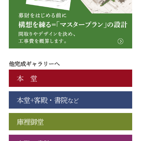
他完成ギャラリーへ
本 堂
本堂+客殿・書院
など
庫裡御堂