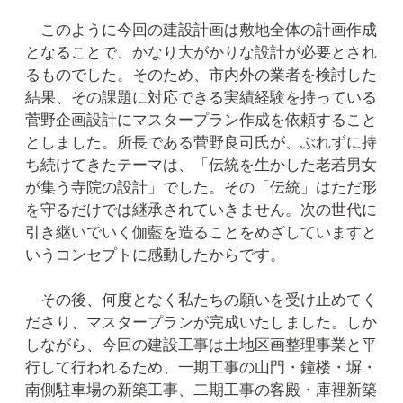
このように今回の建設計画は敷地全体の計画作成
となることで、かなり大がかりな設計が必要とされ
るものでした。そのため、市内外の業者を検討した
結果、その課題に対応できる実績経験を持っている
菅野企画設計にマスタープラン作成を依頼すること
としました。所長である菅野良司氏が、ぶれずに持
ち続けてきたテーマは、「伝統を生かした老若男女
が集う寺院の設計」でした。その「伝統」はただ形
を守るだけでは継承されていきません。次の世代に
引き継いでいく伽藍を造ることをめざしていますと
いうコンセプトに感動したからです。
その後、何度となく私たちの願いを受け止めてく
ださり、マスタープランが完成いたしました。しか
しながら、今回の建設工事は土地区画整理事業と平
行して行われるため、一期工事の山門・鐘楼・塀・
南側駐車場の新築工事、二期工事の客殿・庫裡新築