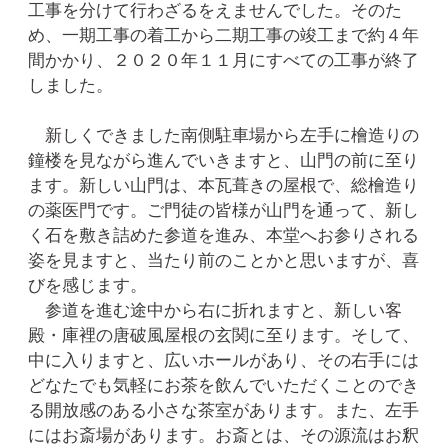
工事を分けて行わざるをえませんでした。そのた
め、一期工事の着工から二期工事の竣工まで約４年
間かかり、２０２０年１１月にすべての工事が終了
しました。
新しくできました南側駐車場から左手に檜造りの
鐘楼を見ながら進んでいきますと、山門の前に至り
ます。新しい山門は、本瓦葺きの屋根で、総檜造り
の薬医門です。ご門徒の皆様が山門を通って、新し
く石を敷き詰めた参道を進み、本堂へお参りされる
姿を見ますと、当たり前のことかと思いますが、喜
びを感じます。
参道を進む途中から右に折れますと、新しい客
殿・庫裡の唐破風屋根の玄関に至ります。そして、
中に入りますと、広いホールがあり、その右手には
どなたでも気軽にお茶を飲んでいただくことのでき
る開放感のある小さな茶室があります。また、左手
にはお斎場があります。お斎とは、その源流はお釈