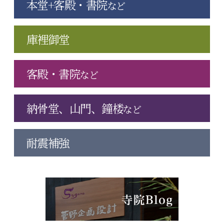
本堂+客殿・書院
など
庫裡御堂
客殿・書院
など
納骨堂、山門、鐘楼
など
耐震補強