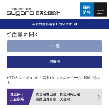
MENU
一 覧
宗派別
●
下記リンクボタンから宗派別にまとめたページに移動できま
す。
真言宗・
真言宗豊山派 真言宗智山派
天台宗系
高野山真言宗 天台宗