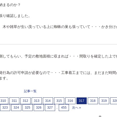
納まるのか？
張り確認しました。
、木や雑草が生い茂っている上に蜘蛛の巣も張っていて・・・かき分け
測してもらい、予定の敷地面積に収まれば・・・間取りを確定した上で
発行為の許可申請が必要なので・・・工事着工までには、まだまだ時間
ます。
記事一覧
310
311
312
313
314
315
316
317
318
319
32
323
324
325
326
327
..
455
次へ »