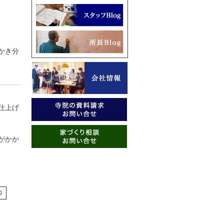
かき分
仕上げ
がかか
0