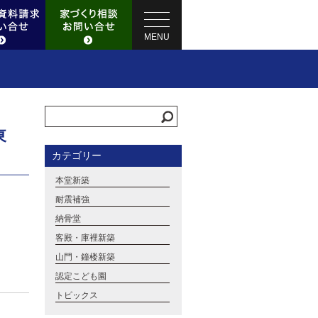
MENU
東
カテゴリー
本堂新築
耐震補強
納骨堂
客殿・庫裡新築
山門・鐘楼新築
認定こども園
トピックス