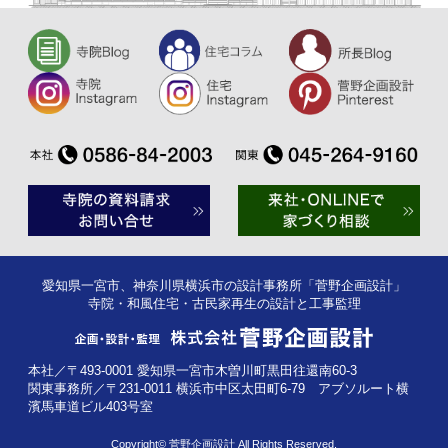
愛知県一宮市、神奈川県横浜市の設計事務所「菅野企画設計」
寺院・和風住宅・古民家再生の設計と工事監理
本社／〒493-0001 愛知県一宮市木曽川町黒田往還南60-3
関東事務所／〒231-0011 横浜市中区太田町6-79 アブソルート横
濱馬車道ビル403号室
Copyright© 菅野企画設計 All Rights Reserved.