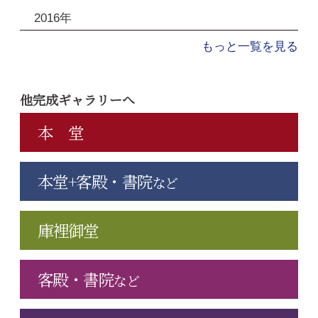
2016年
もっと一覧を見る
他完成ギャラリーへ
本 堂
本堂+客殿・書院
など
庫裡御堂
客殿・書院
など