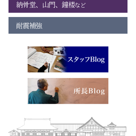
納骨堂、山門、鐘楼
など
耐震補強