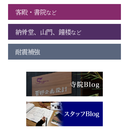
客殿・書院
など
納骨堂、山門、鐘楼
など
耐震補強