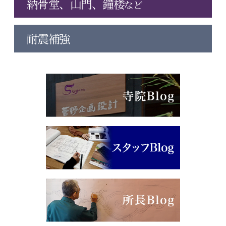
納骨堂、山門、鐘楼
など
耐震補強