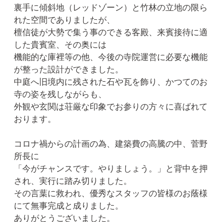
裏手に傾斜地（レッドゾーン）と竹林の立地の限ら
れた空間でありましたが、
檀信徒が大勢で集う事のできる客殿、来賓接待に適
した貴賓室、その奥には
機能的な庫裡等の他、今後の寺院運営に必要な機能
が整った設計ができました。
中庭へ旧境内に残された石や瓦を飾り、かつてのお
寺の姿を残しながらも、
外観や玄関は荘厳な印象でお参りの方々に喜ばれて
おります。
コロナ禍からの計画の為、建築費の高騰の中、菅野
所長に
「今がチャンスです。やりましょう。」と背中を押
され、実行に踏み切りました。
その言葉に救われ、優秀なスタッフの皆様のお蔭様
にて無事完成と成りました。
ありがとうございました。