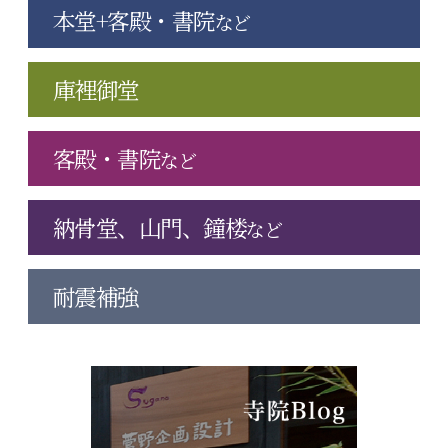
本堂+客殿・書院
など
庫裡御堂
客殿・書院
など
納骨堂、山門、鐘楼
など
耐震補強