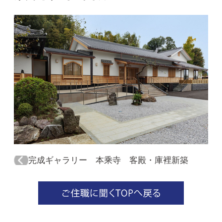
完成ギャラリー 本乘寺 客殿・庫裡新築