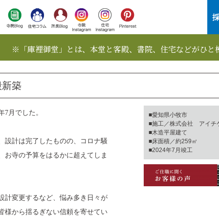
※「庫裡御堂」とは、本堂と客殿、書院、住宅などがひと
殿新築
年7月でした。
■愛知県小牧市
■施工／株式会社 アイチ
■木造平屋建て
き、設計は完了したものの、コロナ騒
■床面積／約259㎡
■2024年7月竣工
、お寺の予算をはるかに超えてしま
設計変更するなど、悩み多き日々が
皆様から揺るぎない信頼を寄せてい