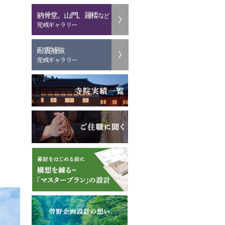
納骨堂、山門、鐘楼
など
完成ギャラリー
耐震補強
完成ギャラリー