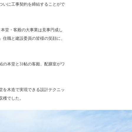
月、ついに工事契約を締結することがで
月、本堂・客殿の大事業は見事円成し
」住職と建設委員の皆様の笑顔に、
帖の本堂と31帖の客殿、配膳室がワ
堂を木造で実現できる設計テクニッ
収穫でした。