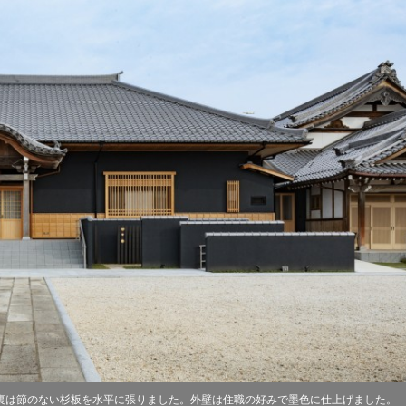
裏は節のない杉板を水平に張りました。外壁は住職の好みで墨色に仕上げました。