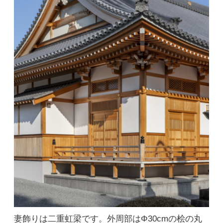
妻飾りは二重虹梁です。外周部はΦ30cmの桧の丸