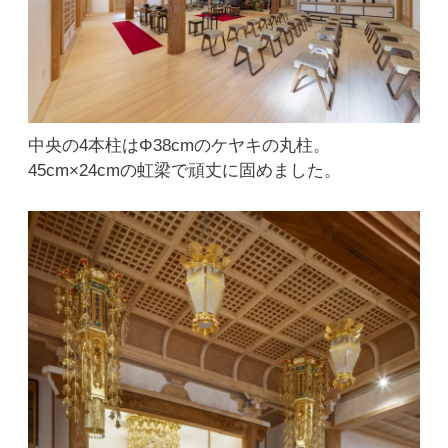
中央の4本柱はΦ38cmのケヤキの丸柱。
45cm×24cmの虹梁で頑丈に固めました。