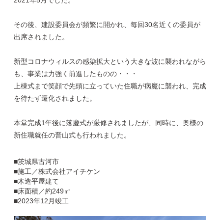
その後、建設委員会が頻繁に開かれ、毎回30名近くの委員が
出席されました。
新型コロナウィルスの感染拡大という大きな波に襲われながら
も、事業は力強く前進したものの・・・
上棟式まで笑顔で先頭に立っていた住職が病魔に襲われ、完成
を待たず遷化されました。
本堂完成1年後に落慶式が厳修されましたが、同時に、奥様の
新住職就任の晋山式も行われました。
■茨城県古河市
■施工／株式会社アイチケン
■木造平屋建て
■床面積／約249㎡
■2023年12月竣工