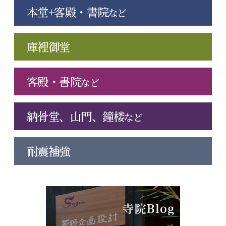
本堂+客殿・書院
など
庫裡御堂
客殿・書院
など
納骨堂、山門、鐘楼
など
耐震補強