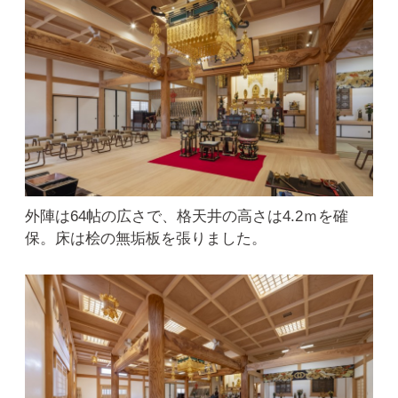
外陣は64帖の広さで、格天井の高さは4.2ｍを確
保。床は桧の無垢板を張りました。