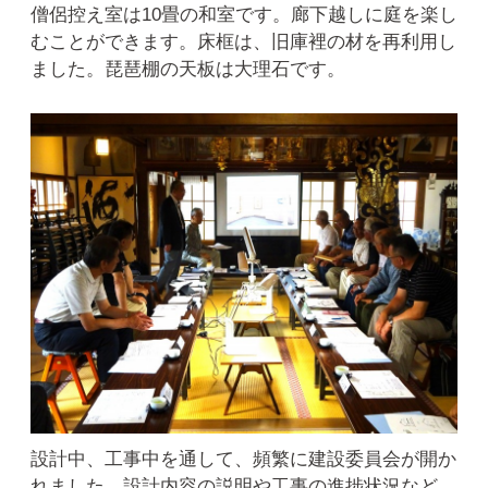
僧侶控え室は10畳の和室です。廊下越しに庭を楽し
むことができます。床框は、旧庫裡の材を再利用し
ました。琵琶棚の天板は大理石です。
設計中、工事中を通して、頻繁に建設委員会が開か
れました。設計内容の説明や工事の進捗状況など、