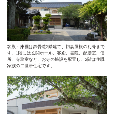
客殿・庫裡は鉄骨造2階建て、切妻屋根の瓦葺きで
す。1階には玄関ホール、客殿、書院、配膳室、便
所、寺務室など、お寺の施設を配置し、2階は住職
家族の二世帯住宅です。