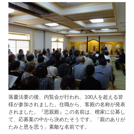
落慶法要の後、内覧会が行われ、100人を超える皆
様が参加されました。住職から、客殿の名称が発表
されました。『思親殿』この名前は、檀家に公募し
て、応募案の中から決めたそうです。「親のありが
たみと恩を思う」素敵な名前です。