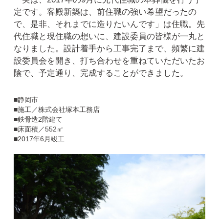
定です。客殿新築は、前住職の強い希望だったの
で、是非、それまでに造りたいんです」は住職。先
代住職と現住職の想いに、建設委員の皆様が一丸と
なりました。設計着手から工事完了まで、頻繁に建
設委員会を開き、打ち合わせを重ねていただいたお
陰で、予定通り、完成することができました。
■静岡市
■施工／株式会社塚本工務店
■鉄骨造2階建て
■床面積／552㎡
■2017年6月竣工