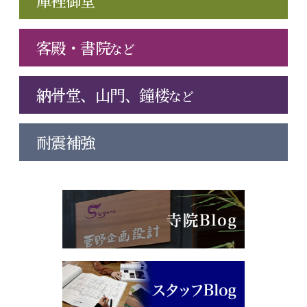
庫裡御堂
客殿・書院
など
納骨堂、山門、鐘楼
など
耐震補強