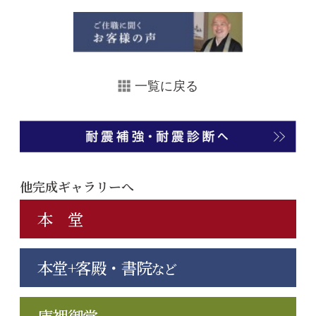
一覧に戻る
他完成ギャラリーへ
本 堂
本堂+客殿・書院
など