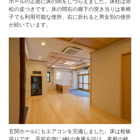
ホールの正面に床の間をしつらえました。床柱は赤
松の皮つきです。床の間右の廊下の突き当りは車椅
子でも利用可能な便所、右に折れると男女別の便所
が続いています。
玄関ホールにもエアコンを完備しました。床は桧板
張りです。手前右側に4帖の倉庫を設け、客殿の椅