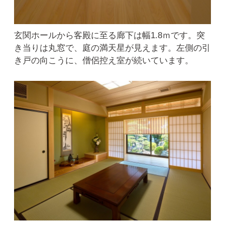
玄関ホールから客殿に至る廊下は幅1.8ｍです。突
き当りは丸窓で、庭の満天星が見えます。左側の引
き戸の向こうに、僧侶控え室が続いています。