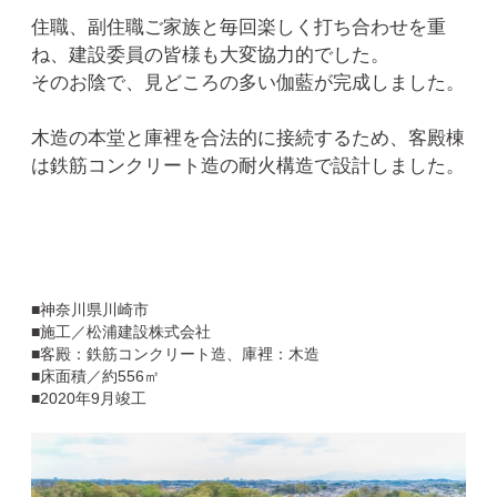
住職、副住職ご家族と毎回楽しく打ち合わせを重
ね、建設委員の皆様も大変協力的でした。
そのお陰で、見どころの多い伽藍が完成しました。
木造の本堂と庫裡を合法的に接続するため、客殿棟
は鉄筋コンクリート造の耐火構造で設計しました。
■神奈川県川崎市
■施工／松浦建設株式会社
■客殿：鉄筋コンクリート造、庫裡：木造
■床面積／約556㎡
■2020年9月竣工