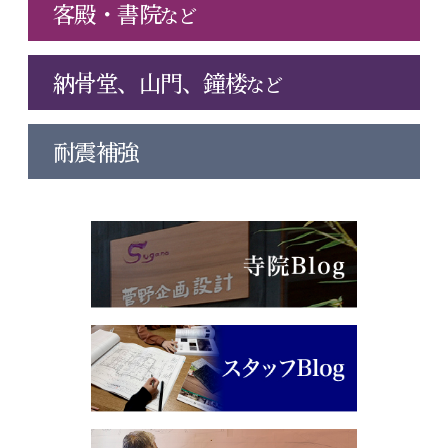
客殿・書院
など
納骨堂、山門、鐘楼
など
耐震補強