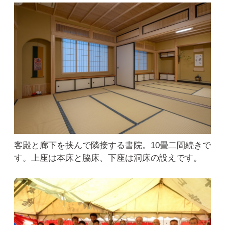
客殿と廊下を挟んで隣接する書院。10畳二間続きで
す。上座は本床と脇床、下座は洞床の設えです。