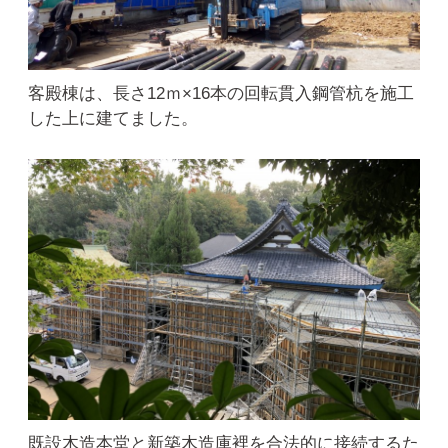
客殿棟は、長さ12ｍ×16本の回転貫入鋼管杭を施工
した上に建てました。
既設木造本堂と新築木造庫裡を合法的に接続するた