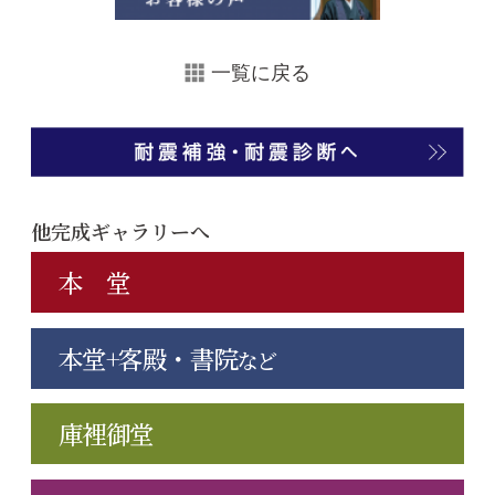
一覧に戻る
他完成ギャラリーへ
本 堂
本堂+客殿・書院
など
庫裡御堂