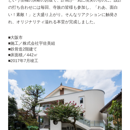
という住職の決断のお陰で、計画が一気に現実のものに。設計
の打ち合わせには毎回、寺族の皆様も参加し、「わあ、面白
い！素敵！」と大盛り上がり。そんなリアクションに触発さ
れ、オリジナリティ溢れる本堂が完成しました。
■大阪市
■施工／株式会社宇佐美組
■鉄骨造2階建て
■床面積／442㎡
■2017年7月竣工