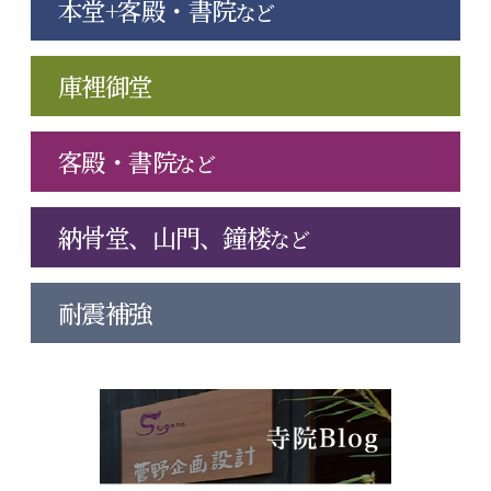
本堂+客殿・書院
など
庫裡御堂
客殿・書院
など
納骨堂、山門、鐘楼
など
耐震補強