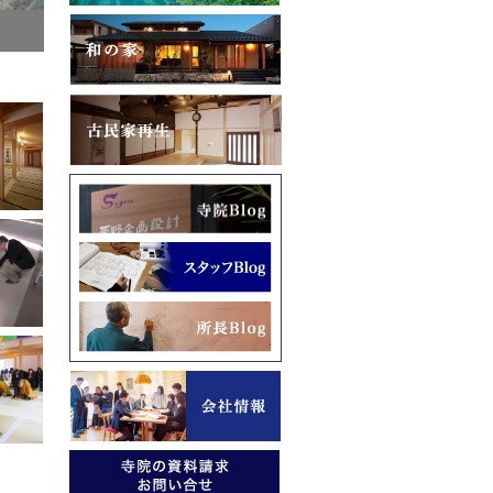
早速図面を手に入れ、現地調査。屋根勾配が緩く、優雅な軒を再現するこ