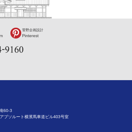
菅野企画設計
am
Pinterest
60-3
9 アブソルート横濱馬車道ビル403号室