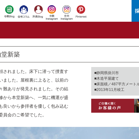
山堂新築
頼されました。床下に潜って捜査す
■静岡県掛川市
■木造平屋建て
いました。屋根裏に上ると、以前の
■床面積／487平方メート
々難ありが発見されました。その結
■2013年11月竣工
修から本堂新築へ、一気に機運が盛
も良いから参拝者を優しく包み込む
委員会のご希望でした。