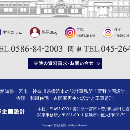
寺院
住宅
住宅コラム
所長Blog
Instagram
Instagr
愛知県一宮市、神奈川県横浜市の設計事務所「菅野企画設計」
寺院・和風住宅・古民家再生の設計と工事監理
本社／〒493-0001 愛知県一宮市木曽川町黒田往還南
関東事務所／〒231-0011 横浜市中区太田町6-7
Copyright© 菅野企画設計 All Rights Reserved.