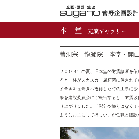
本 堂
完成ギャラリー
曹洞宗 龍登院 本堂・開
２００９年の夏、旧本堂の耐震診断を依
ると、柱がスカスカ！腐朽菌に侵されて
茅葺きを瓦葺きへ改修した時の工事に少
果を建設委員会にご報告すると…耐震改
り上がりました。「彫刻や飾りはなくて
ようなお堂にしてほしい」が住職と建設