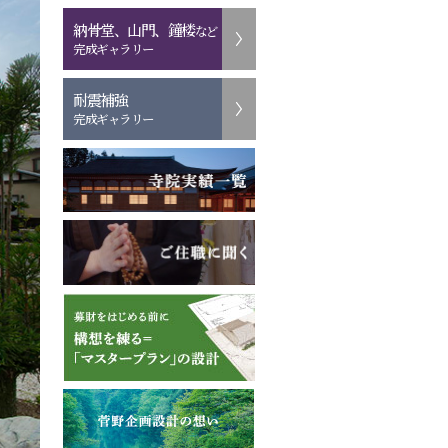
納骨堂、山門、鐘楼
など
完成ギャラリー
耐震補強
完成ギャラリー