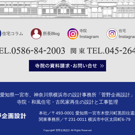
寺院
住宅
住宅コラム
所長Blog
Instagram
Instagr
愛知県一宮市、神奈川県横浜市の設計事務所「菅野企画設計」
寺院・和風住宅・古民家再生の設計と工事監理
本社／〒493-0001 愛知県一宮市木曽川町黒田往還南
関東事務所／〒231-0011 横浜市中区太田町6-7
Copyright© 菅野企画設計 All Rights Reserved.