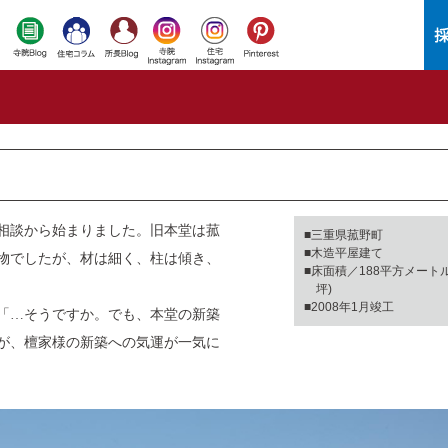
相談から始まりました。旧本堂は菰
■三重県菰野町
■木造平屋建て
物でしたが、材は細く、柱は傾き、
■床面積／188平方メートル
坪)
■2008年1月竣工
「…そうですか。でも、本堂の新築
が、檀家様の新築への気運が一気に