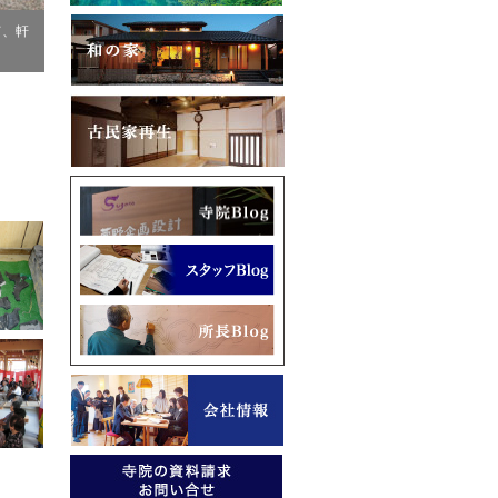
て、軒
旧本堂に倣い、向拝は唐破風に、棟の上には鯱を載せました。