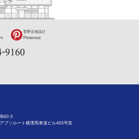
菅野企画設計
am
Pinterest
60-3
9 アブソルート横濱馬車道ビル403号室