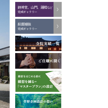
納骨堂、山門、鐘楼
など
完成ギャラリー
耐震補強
完成ギャラリー